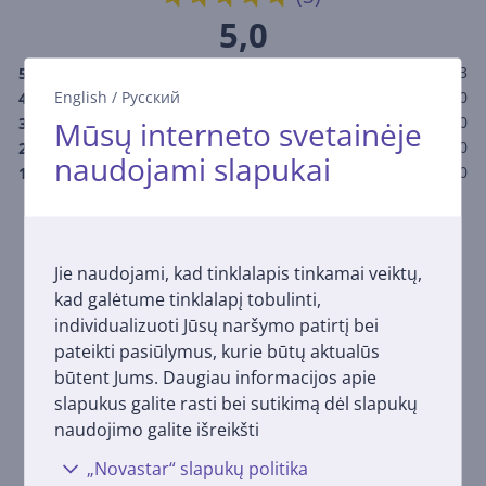
5,0
3
5
English
/
Русский
0
4
0
3
Mūsų interneto svetainėje
0
2
naudojami slapukai
0
1
Įvertinti prekę gali tik ją įsigiję vartotojai.
Jie naudojami, kad tinklalapis tinkamai veiktų,
Įvertinti
kad galėtume tinklalapį tobulinti,
Pateikdami produkto apžvalgą, vadovaukitės taisyklėmis.
individualizuoti Jūsų naršymo patirtį bei
Daugiau apie atsiliepimo palikimą sužinokite čia.
pateikti pasiūlymus, kurie būtų aktualūs
būtent Jums. Daugiau informacijos apie
slapukus galite rasti bei sutikimą dėl slapukų
naudojimo galite išreikšti
„Novastar“ slapukų politika