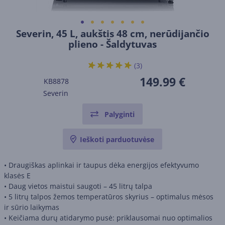
Severin, 45 L, aukštis 48 cm, nerūdijančio
plieno - Šaldytuvas
(3)
149.99 €
KB8878
Severin
Palyginti
Ieškoti parduotuvėse
• Draugiškas aplinkai ir taupus dėka energijos efektyvumo
klasės E
• Daug vietos maistui saugoti – 45 litrų talpa
• 5 litrų talpos žemos temperatūros skyrius – optimalus mėsos
ir sūrio laikymas
• Keičiama durų atidarymo pusė: priklausomai nuo optimalios