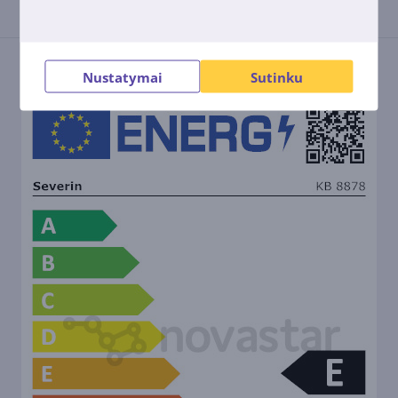
Energijos efektyvumo etiketė
Nustatymai
Sutinku