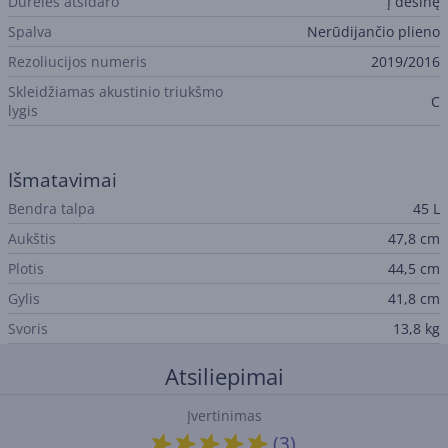
Durelės atsidaro
Į dešinę
Spalva
Nerūdijančio plieno
Rezoliucijos numeris
2019/2016
Skleidžiamas akustinio triukšmo
C
lygis
Išmatavimai
Bendra talpa
45 L
Aukštis
47,8 cm
Plotis
44,5 cm
Gylis
41,8 cm
Svoris
13,8 kg
Atsiliepimai
Įvertinimas
(3)