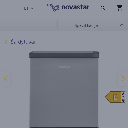
LT
Specifikacija
Šaldytuvai
A
E
E
G