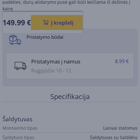
padėties, durų atidarymo pusė gali būti keičiama iš dešinės į
kairę
149.99
€
Gaminio informacijos lapas
Į krepšelį
Pristatymo būdai
Pristatymas į namus
8.99 €
Rugpjūčio 10 - 12
Specifikacija
Šaldytuvas
Montavimo tipas
Laisvai statomas
Šaldytuvo tipas
Šaldytuvas su šaldikliu