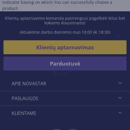
indicator basing on which You can successfully choose a
product.
Klientų aptarnavimo komanda pasirengusi pagelbėti kilus bet
kokiems klausimams!
(Atsakome darbo dienomis nuo 10:00 iki 18:30)
Klientų aptarnavimas
Parduotuvė
APIE NOVASTAR
PASLAUGOS
KLIENTAMS