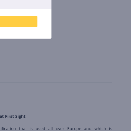
at First Sight
sification that is used all over Europe and which is