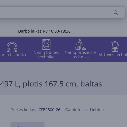
Darbo laikas I-V 10:00-18:30
Namų buities
Namų priežiūros
arso technika
Virtuvės techn
technika
technika
497 L, plotis 167.5 cm, baltas
Prekės kodas:
CFE2500-26
Gamintojas:
Liebherr