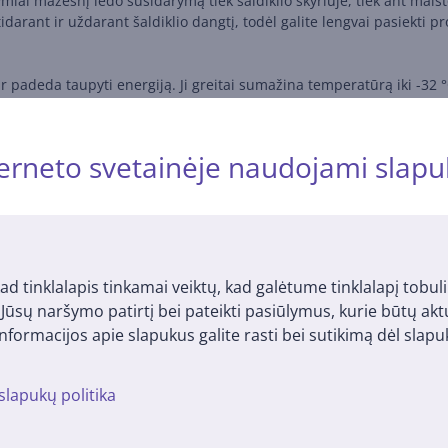
miai mažesnį ledo susidarymą tiek šaldiklio skyriuje, tiek ant maisto
rant ir uždarant šaldiklio dangtį, todėl galite lengvai pasiekti p
 padeda taupyti energiją. Ji greitai sumažina temperatūrą iki -32 °
automatiškai po daugiausia 65 valandų sugrįžta į įprastinį režimą,
erneto svetainėje naudojami slapu
Atsiliepimai
ad tinklalapis tinkamai veiktų, kad galėtume tinklalapį tobuli
Atsiliepimų nėra.
Įsigiję prekę, galėsite tapti pirmuoju, palikusiu atsiliepimą.
i Jūsų naršymo patirtį bei pateikti pasiūlymus, kurie būtų ak
nformacijos apie slapukus galite rasti bei sutikimą dėl sla
slapukų politika