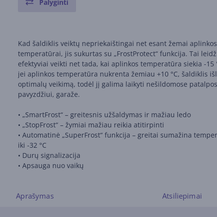
Palyginti
Kad šaldiklis veiktų nepriekaištingai net esant žemai aplinko
temperatūrai, jis sukurtas su „FrostProtect“ funkcija. Tai leid
efektyviai veikti net tada, kai aplinkos temperatūra siekia -15
jei aplinkos temperatūra nukrenta žemiau +10 °C, šaldiklis iš
optimalų veikimą, todėl jį galima laikyti nešildomose patalpo
pavyzdžiui, garaže.
• „SmartFrost“ – greitesnis užšaldymas ir mažiau ledo
• „StopFrost“ – žymiai mažiau reikia atitirpinti
• Automatinė „SuperFrost“ funkcija – greitai sumažina tempe
iki -32 °C
• Durų signalizacija
• Apsauga nuo vaikų
Aprašymas
Atsiliepimai