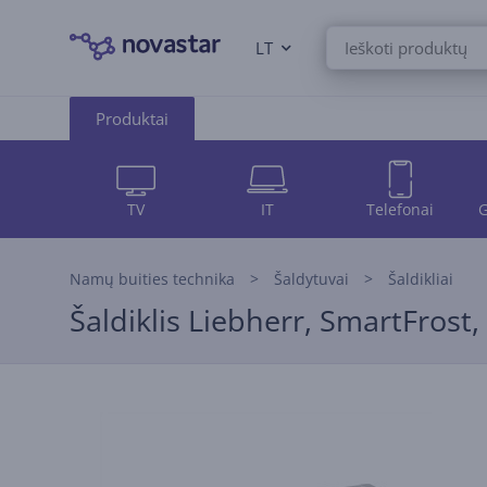
LT
Produktai
TV
IT
Telefonai
G
Namų buities technika
Šaldytuvai
Šaldikliai
Šaldiklis Liebherr, SmartFrost, 