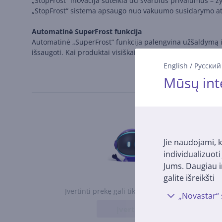
„StopFrost“ inovacija suteikia du svarbius privalumus – žy
„StopFrost“ sistema apsaugo nuo vakuumo susidarymo atida
Automatinė SuperFrost funkcija
Automatinė „SuperFrost“ funkcija palengvina užšaldymą ir
išsaugoti. Kai produktai visiškai užšaldomi, ši funkcija 
English
/
Русский
Mūsų int
Jie naudojami, k
individualizuot
Jums. Daugiau i
galite išreikšti
Įvertinti prekę gali tik ją įsigiję vartotojai.
„Novastar“ 
Įvertinti