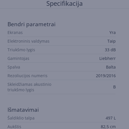
Specifikacija
Bendri parametrai
Ekranas
Yra
Elektroninis valdymas
Taip
Triukšmo lygis
33 dB
Gamintojas
Liebherr
Spalva
Balta
Rezoliucijos numeris
2019/2016
Skleidžiamas akustinio
B
triukšmo lygis
Išmatavimai
Šaldiklio talpa
497 L
Aukštis
82,5 cm