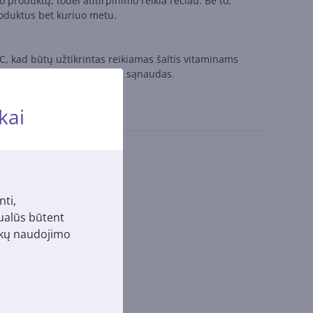
 produktų, todėl atitirpinimo reikia rečiau. Be to,
roduktus bet kuriuo metu.
C, kad būtų užtikrintas reikiamas šaltis vitaminams
 padėdama sumažinti elektros sąnaudas.
kai
nti,
tualūs būtent
pukų naudojimo