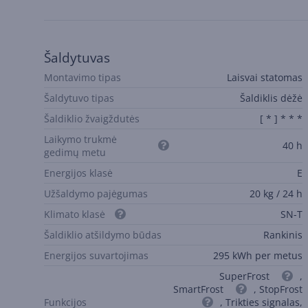
Šaldytuvas
Montavimo tipas
Laisvai statomas
Šaldytuvo tipas
Šaldiklis dėžė
Šaldiklio žvaigždutės
[ * ] * * *
Laikymo trukmė
40 h
gedimų metu
Energijos klasė
E
Užšaldymo pajėgumas
20 kg / 24 h
Klimato klasė
SN-T
Šaldiklio atšildymo būdas
Rankinis
Energijos suvartojimas
295 kWh per metus
SuperFrost
,
SmartFrost
, StopFrost
Funkcijos
, Trikties signalas,