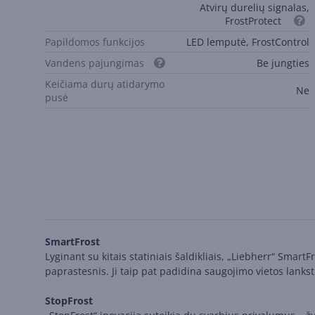
Atvirų durelių signalas,
FrostProtect
Papildomos funkcijos
LED lemputė, FrostControl
Vandens pajungimas
Be jungties
Keičiama durų atidarymo
Ne
pusė
SmartFrost
Lyginant su kitais statiniais šaldikliais, „Liebherr“ Smart
paprastesnis. Ji taip pat padidina saugojimo vietos lank
StopFrost