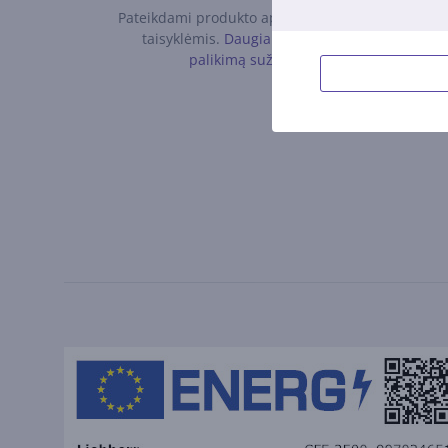
Pateikdami produkto apžvalgą, vadovaukitės
taisyklėmis.
Daugiau apie atsiliepimo
palikimą sužinokite čia.