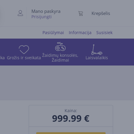
Mano paskyra
Krepšelis
Prisijungti
Pasiūlymai
Informacija
Susisiek
Žaidimų konsolės,
ika
Grožis ir sveikata
Laisvalaikis
Žaidimai
Kaina:
999.99
€