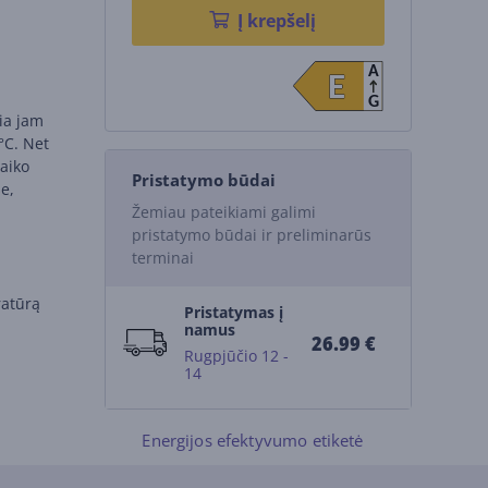
Į krepšelį
A
E
E
s
G
žia jam
 °C. Net
laiko
Pristatymo būdai
se,
Žemiau pateikiami galimi
pristatymo būdai ir preliminarūs
terminai
ratūrą
Pristatymas į
namus
26.99 €
Rugpjūčio 12 -
14
Energijos efektyvumo etiketė