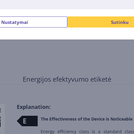
Nustatymai
Sutinku
Energijos efektyvumo etiketė
Explanation:
E
The Effectiveness of the Device is Noticeable 
Energy efficiency class is a standard clas