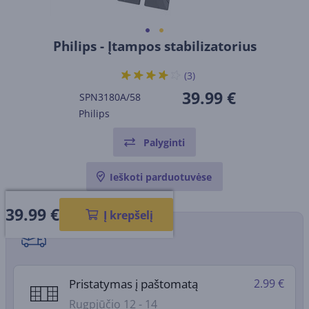
Philips - Įtampos stabilizatorius
(3)
39.99 €
SPN3180A/58
Philips
Palyginti
Ieškoti parduotuvėse
39.99
€
Į krepšelį
Pristatymo būdai
Pristatymas į paštomatą
2.99 €
Rugpjūčio 12 - 14