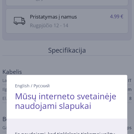
Pristatymas į namus
4.99 €
Rugpjūčio 12 - 14
Specifikacija
Kabelis
Laidų tipas
IT
English
/
Русский
Ilgis
2 m
Mūsų interneto svetainėje
El. lizdai
8
naudojami slapukai
Bendri parametrai
Gamintojas
Philips