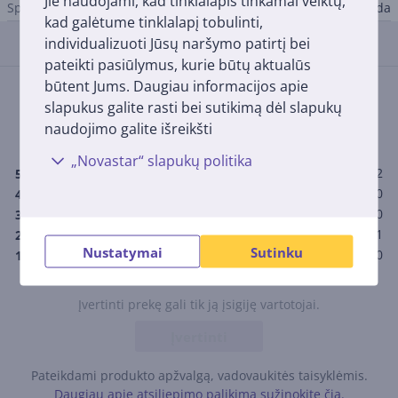
Jie naudojami, kad tinklalapis tinkamai veiktų,
Spalva
Juoda
kad galėtume tinklalapį tobulinti,
individualizuoti Jūsų naršymo patirtį bei
Atsiliepimai
pateikti pasiūlymus, kurie būtų aktualūs
būtent Jums. Daugiau informacijos apie
Įvertinimas
slapukus galite rasti bei sutikimą dėl slapukų
(3)
naudojimo galite išreikšti
4,0
„Novastar“ slapukų politika
2
5
0
4
0
3
1
2
Nustatymai
Sutinku
0
1
Įvertinti prekę gali tik ją įsigiję vartotojai.
Įvertinti
Pateikdami produkto apžvalgą, vadovaukitės taisyklėmis.
Daugiau apie atsiliepimo palikimą sužinokite čia.