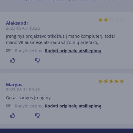
Aleksandr
2023-09-07 13:28
Įrenginys projektavo trikdžius į mano kompiuterį, todėl
mano VR ausinėse atsirado vaizdinių artefaktų.
Rodyti vertimą
Rodyti originalų atsiliepimą
Margus
2023-08-31 09:18
Geras saugus įrenginys
Rodyti vertimą
Rodyti originalų atsiliepimą