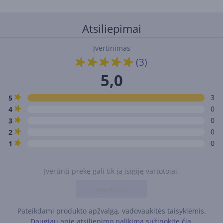
Atsiliepimai
Įvertinimas
(3)
5,0
3
5
0
4
0
3
0
2
0
1
Įvertinti prekę gali tik ją įsigiję vartotojai.
Įvertinti
Pateikdami produkto apžvalgą, vadovaukitės taisyklėmis.
Daugiau apie atsiliepimo palikimą sužinokite čia.