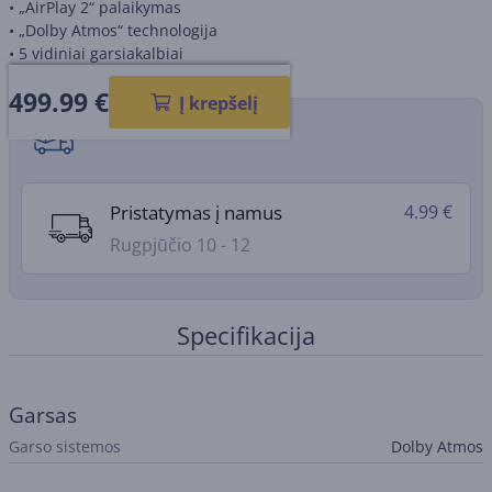
• „AirPlay 2“ palaikymas
• „Dolby Atmos“ technologija
• 5 vidiniai garsiakalbiai
499.99
€
Į krepšelį
Pristatymo būdai
Pristatymas į namus
4.99 €
Rugpjūčio 10 - 12
Specifikacija
Garsas
Garso sistemos
Dolby Atmos