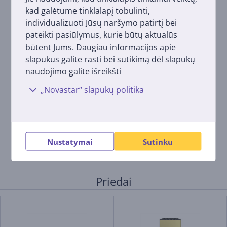
kad galėtume tinklalapį tobulinti,
Pasirinkite valdymo būdą
individualizuoti Jūsų naršymo patirtį bei
Valdykite Beam savo balsu, naudodamiesi „Sonos“
pateikti pasiūlymus, kurie būtų aktualūs
programėle, „AirPlay 2“ arba mėgstamos muzikos
būtent Jums. Daugiau informacijos apie
paslaugos programėle.
slapukus galite rasti bei sutikimą dėl slapukų
naudojimo galite išreikšti
Leiskite viską, kas jums svarbu
Televizija. Filmai. Muzika. Radijas. Podkastai. Audioknygos.
„Novastar“ slapukų politika
Žaidimai. „AirPlay“.
„Sonos“ palaiko daugiau nei 60 muzikos paslaugų,
įskaitant „Spotify“, „Apple Music“, „Amazon Music“,
„Google Play Music“, „Soundcloud“ ir „Tidal“.
Nustatymai
Sutinku
Priedai