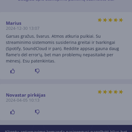
Marius
2024-12-30 13:07
Garsas gražus, švarus. Atmos atkuria puikiai. Su
streaminimo sistemomis susiderina greitai ir tvarkingai
(Spotify, SoundCloud ir pan). Reddite appsas gauna daug
flame'o dėl error'ų, bet man problemų nepasitaikė per
mėnesį. Esu patenkintas.
Novastar pirkėjas
2024-04-05 10:13
Klientų aptarnavimo komanda pasirengusi pagelbėti kilus bet