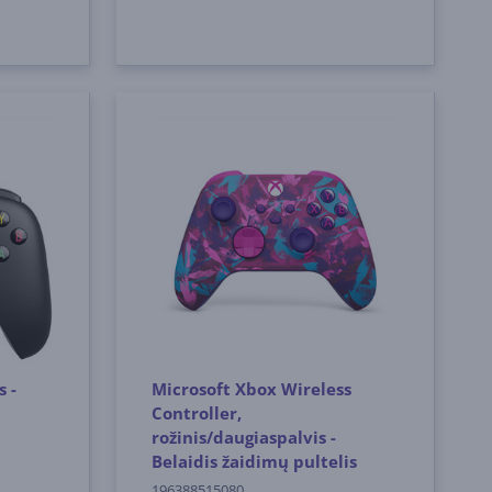
 -
Microsoft Xbox Wireless
Controller,
rožinis/daugiaspalvis -
Belaidis žaidimų pultelis
196388515080