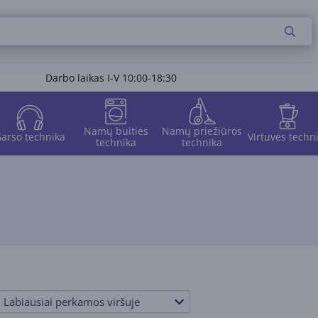
Darbo laikas I-V 10:00-18:30
Namų buities
Namų priežiūros
arso technika
Virtuvės techn
technika
technika
Labiausiai perkamos viršuje