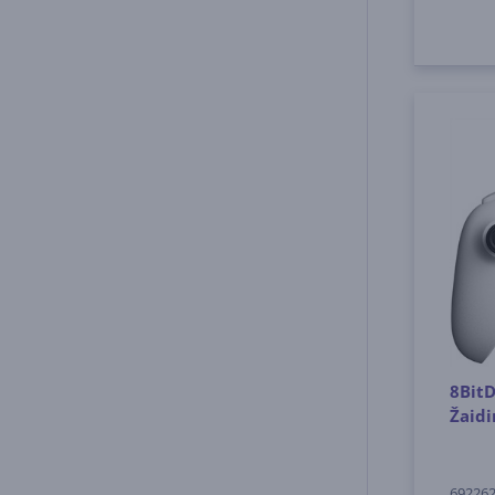
8BitD
Žaidi
69226