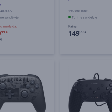
o
34001377
196388110810
me sandėlyje
Turime sandėlyje
su nuolaida:
Kaina:
9
149
99 €
99 €
 €