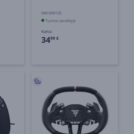
940-000135
Turime sandėlyje
Kaina:
34
99 €