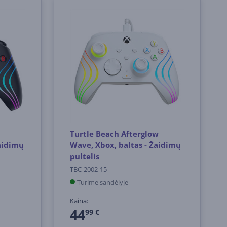
Turtle Beach Afterglow
aidimų
Wave, Xbox, baltas - Žaidimų
pultelis
TBC-2002-15
Turime sandėlyje
Kaina:
44
99 €