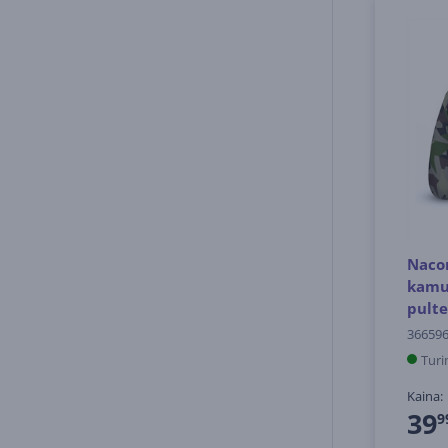
Nacon
kamuf
pulte
36659
Turi
Kaina:
39
9