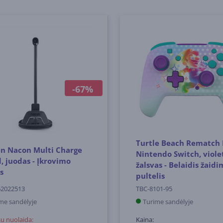
-67%
Turtle Beach Rematch 
en Nacon Multi Charge
Nintendo Switch, violet
, juodas - Įkrovimo
žalsvas - Belaidis žaid
s
pultelis
62022513
TBC-8101-95
me sandėlyje
Turime sandėlyje
su nuolaida:
Kaina: