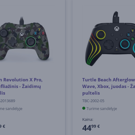
 Revolution X Pro,
Turtle Beach Afterglow
liažinis - Žaidimų
Wave, Xbox, juodas - Ž
lis
pultelis
62013689
TBC-2002-05
me sandėlyje
Turime sandėlyje
Kaina:
44
9 €
99 €