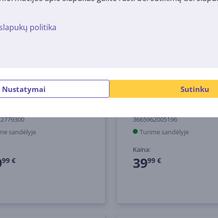
slapukų politika
Nustatymai
Sutinku
ic NEO X 330R, juodas -
Nacon Revolution X Pro
mų vairas
juodas - Žaidimų pultel
72779300
3665962005196
me sandėlyje
Turime sandėlyje
Kaina:
9
39
99 €
99 €