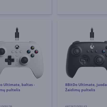
o Ultimate, baltas -
8BitDo Ultimate, juodas
mų pultelis
Žaidimų pultelis
21505129
6922621505143