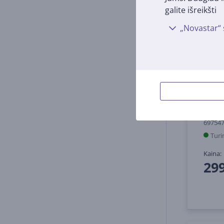
galite išreikšti
„Novastar“ 
Simag
Žaidi
69754
Turi
Kaina:
29