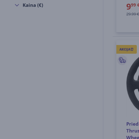
9
Kaina (€)
99 
29.99 €
AKCIJA⏰
Pried
Thru
Whee