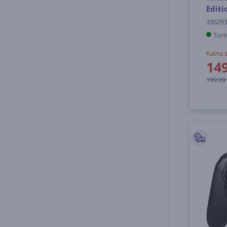
Editi
33629
Turi
Kaina 
14
199.99