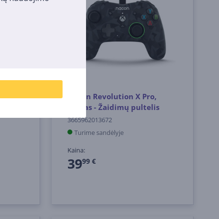
,
Nacon Revolution X Pro,
is
juodas - Žaidimų pultelis
3665962013672
Turime sandėlyje
Kaina:
39
99 €