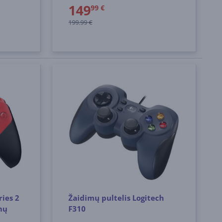
149
99 €
199.99 €
ries 2
Žaidimų pultelis Logitech
mų
F310