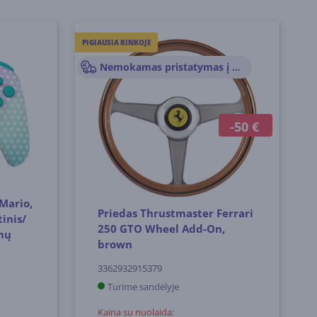
PIGIAUSIA RINKOJE
Nemokamas pristatymas į paštomatus
-50 €
Mario,
Priedas Thrustmaster Ferrari
inis/
250 GTO Wheel Add-On,
imų
brown
3362932915379
Turime sandėlyje
Kaina su nuolaida: