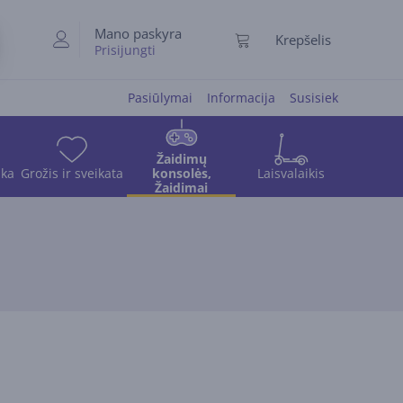
Mano paskyra
Krepšelis
Prisijungti
Pasiūlymai
Informacija
Susisiek
Žaidimų
ika
Grožis ir sveikata
konsolės,
Laisvalaikis
Žaidimai