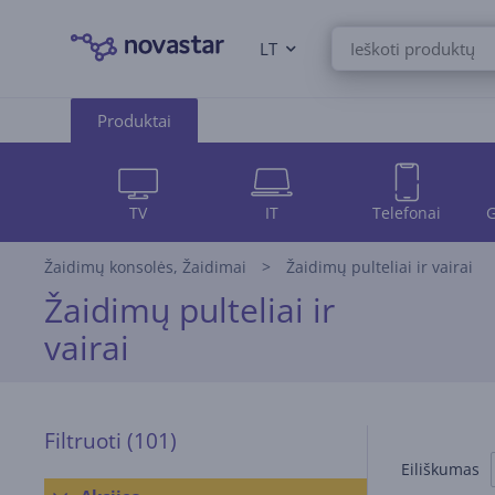
LT
Produktai
TV
IT
Telefonai
G
Žaidimų konsolės, Žaidimai
Žaidimų pulteliai ir vairai
Žaidimų pulteliai ir
vairai
Filtruoti
(101)
Eiliškumas