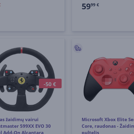
59
€
99 €
-50 €
as žaidimų vairui
Microsoft Xbox Elite Se
stmaster 599XX EVO 30
Core, raudonas - Žaidi
l Add-On Alcantara
pultelis