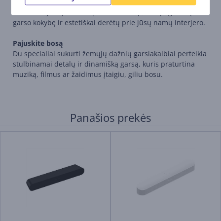
Kiekviena Sub Mini detalė – nuo unikalios „O“ formos iki
konstrukcijos sprendimų – sukurta taip, kad pagerintų
garso kokybę ir estetiškai derėtų prie jūsų namų interjero.
Pajuskite bosą
Du specialiai sukurti žemųjų dažnių garsiakalbiai perteikia
stulbinamai detalų ir dinamišką garsą, kuris praturtina
muziką, filmus ar žaidimus įtaigiu, giliu bosu.
Panašios prekės