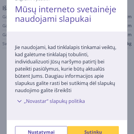
Mūsų interneto svetainėje
Išmatavimai
naudojami slapukai
Garsiakalbio aukštis
30,5 cm
Garsiakalbio plotis
23 cm
Garsiakalbio gylis
23 cm
Svoris
6,35 kg
Jie naudojami, kad tinklalapis tinkamai veiktų,
kad galėtume tinklalapį tobulinti,
individualizuoti Jūsų naršymo patirtį bei
Aprašymas
pateikti pasiūlymus, kurie būtų aktualūs
būtent Jums. Daugiau informacijos apie
Aukščiausios kokybės garsas
slapukus galite rasti bei sutikimą dėl slapukų
Dauguma žemųjų dažnių garsiakalbių, perkeldami
naudojimo galite išreikšti
didelius oro kiekius, ima drebėti ir skleisti pašalinius
garsus. Tačiau Sub Mini nuo to apsaugotas – jo du
„Novastar“ slapukų politika
garsiakalbiai įtaisyti priešingose pusėse vienas prieš kitą,
todėl vibracijos neutralizuojamos. Girdėsite tik sodrų,
detalų bosą – be jokių trukdžių.
Išskirtinis dizainas
Nustatymai
Sutinku