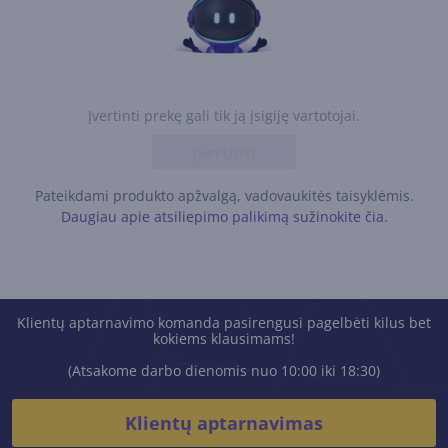
Įvertinti prekę gali tik ją įsigiję vartotojai.
Įvertinti
Pateikdami produkto apžvalgą, vadovaukitės taisyklėmis.
Daugiau apie atsiliepimo palikimą sužinokite čia.
Klientų aptarnavimo komanda pasirengusi pagelbėti kilus bet
kokiems klausimams!
(Atsakome darbo dienomis nuo 10:00 iki 18:30)
Klientų aptarnavimas