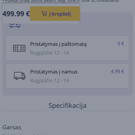
• Puikiai tinka Sonos Beam, Ray, One ir One SL modeliams
499.99
€
Į krepšelį
Pristatymo būdai
Pristatymas į paštomatą
0 €
Rugpjūčio 12 - 14
Pristatymas į namus
4.99 €
Rugpjūčio 12 - 14
Specifikacija
Garsas